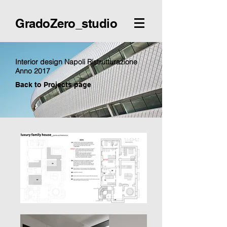
GradoZero_studio
Interior design Napoli Ristrutturazione
Anno 2017
Back to Projects page