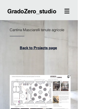
GradoZero_studio
Cantina Masciarelli tenute agricole
Back to Projects page